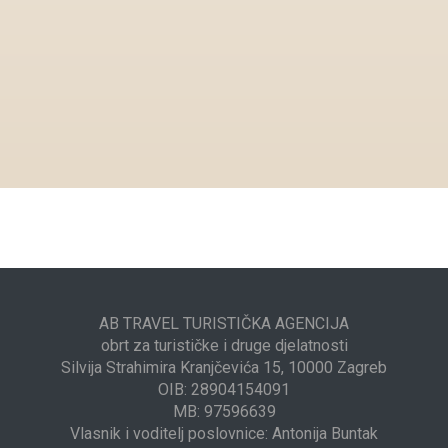
AB TRAVEL TURISTIČKA AGENCIJA
obrt za turističke i druge djelatnosti
Silvija Strahimira Kranjčevića 15, 10000 Zagreb
OIB: 28904154091
MB: 97596639
Vlasnik i voditelj poslovnice: Antonija Buntak