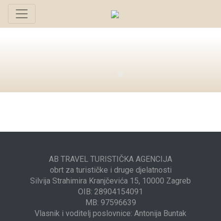
AB TRAVEL TURISTIČKA AGENCIJA
obrt za turističke i druge djelatnosti
Silvija Strahimira Kranjčevića 15, 10000 Zagreb
OIB: 28904154091
MB: 97596639
Vlasnik i voditelj poslovnice: Antonija Buntak